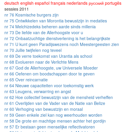
deutsch
english
español
français
nederlands
русский
portugês
sessies 2011
nr 76 Kosmische burgers zijn
nr 75 Ontwikkelen van Morontia bewustzijn in medaties
nr 74 Melchizedeks beheren aarde sinds millenia
nr 73 De liefde van de Allerhoogste voor u
nr 72 Onbaatzuchtige dienstverlening is het belangrijkste
nr 71 U kunt geen Paradijswezens noch Meestergeesten zien
nr 70 Jullie twijfelen nog teveel
nr 69 De verre toekomst van Urantia als school
nr 68 Evolueren naar de Verlichte Mens
nr 67 God de Allerhoogste, uw Universele Moeder
nr 66 Oefenen om boodschappen door te geven
nr 65 Over reincarnatie
nr 64 Nieuwe capaciteiten voor toekomstig werk
nr 63 Leugens, verwarring en angst
nr 62 Hoe collectief bewustzijn van de mensheid verheffen
nr 61 Overlijden van de Vader van de Natie van Belize
nr 60 Verhoging van bewustzijn en moraal
nr 59 Geen enkele ziel kan nog weerhouden worden
nr 58 De grote en machtige mensen achter het gordijn
nr 57 Er bestaan geen menselijke reflectivatoren