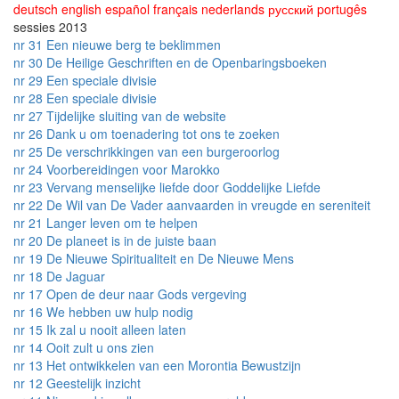
deutsch
english
español
français
nederlands
русский
portugês
sessies 2013
nr 31 Een nieuwe berg te beklimmen
nr 30 De Heilige Geschriften en de Openbaringsboeken
nr 29 Een speciale divisie
nr 28 Een speciale divisie
nr 27 Tijdelijke sluiting van de website
nr 26 Dank u om toenadering tot ons te zoeken
nr 25 De verschrikkingen van een burgeroorlog
nr 24 Voorbereidingen voor Marokko
nr 23 Vervang menselijke liefde door Goddelijke Liefde
nr 22 De Wil van De Vader aanvaarden in vreugde en sereniteit
nr 21 Langer leven om te helpen
nr 20 De planeet is in de juiste baan
nr 19 De Nieuwe Spiritualiteit en De Nieuwe Mens
nr 18 De Jaguar
nr 17 Open de deur naar Gods vergeving
nr 16 We hebben uw hulp nodig
nr 15 Ik zal u nooit alleen laten
nr 14 Ooit zult u ons zien
nr 13 Het ontwikkelen van een Morontia Bewustzijn
nr 12 Geestelijk inzicht